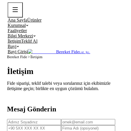
Ana Sayfa
Ürünler
Kurumsal
Faaliyetler
Bilgi Merkezi
İletişim
Teklif Al
Bayi
Bayi Girişi
Bereket Fide
Ltd. Şti.
Bereket Fide
>
İletişim
İletişim
Fide siparişi, teklif talebi veya sorularınız için ekibimizle
iletişime geçin; birlikte en uygun çözümü bulalım.
Mesaj Gönderin