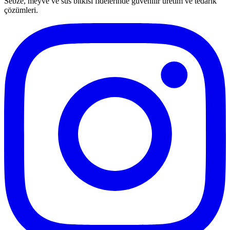
Sebze, meyve ve süs bitkisi fidelerinde güvenilir üretim ve tedarik
çözümleri.