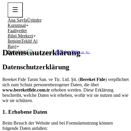
Ana Sayfa
Ürünler
Kurumsal
Faaliyetler
Bilgi Merkezi
İletişim
Teklif Al
Bayi
Datenschutzerklärung
Bayi Girişi
Bereket Fide
Ltd. Şti.
Datenschutzerklärung
Bereket Fide Tarım San. ve Tic. Ltd. Şti. (
Bereket Fide
) verpflichtet
sich zum Schutz personenbezogener Daten, die über
www.bereketfide.com.tr
erhoben werden. Diese Erklärung
beschreibt, welche Daten wir erheben, wofür wir sie nutzen und wie
wir sie schützen.
1. Erhobene Daten
Beim Besuch der Website und bei Formularnutzung können
folgende Daten anfallen: