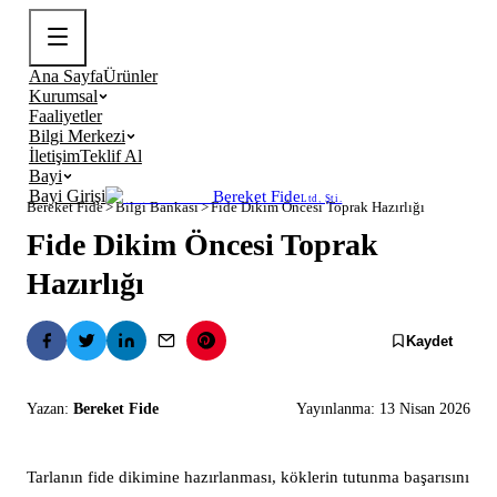
Ana Sayfa
Ürünler
Kurumsal
Faaliyetler
Bilgi Merkezi
İletişim
Teklif Al
Bayi
Bayi Girişi
Bereket Fide
Ltd. Şti.
Bereket Fide
>
Bilgi Bankası
>
Fide Dikim Öncesi Toprak Hazırlığı
Fide Dikim Öncesi Toprak
Hazırlığı
Kaydet
Yazan:
Bereket Fide
Yayınlanma:
13 Nisan 2026
Tarlanın fide dikimine hazırlanması, köklerin tutunma başarısını