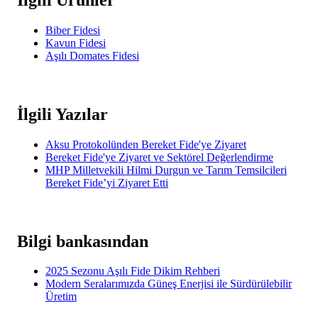
Biber Fidesi
Kavun Fidesi
Aşılı Domates Fidesi
İlgili Yazılar
Aksu Protokolünden Bereket Fide'ye Ziyaret
Bereket Fide'ye Ziyaret ve Sektörel Değerlendirme
MHP Milletvekili Hilmi Durgun ve Tarım Temsilcileri
Bereket Fide’yi Ziyaret Etti
Bilgi bankasından
2025 Sezonu Aşılı Fide Dikim Rehberi
Modern Seralarımızda Güneş Enerjisi ile Sürdürülebilir
Üretim