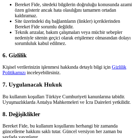
Bereket Fide, sitedeki bilgilerin doğruluğu konusunda azami
özen gösterir ancak hata olasılığını tamamen ortadan
kaldıramaz.
Site üzerindeki dış bağlantıların (linkler) içeriklerinden
Bereket Fide sorumlu değildir.
Teknik arızalar, bakım çalışmaları veya mücbir sebepler
nedeniyle sitenin geçici olarak erişilemez olmasından dolayı
sorumluluk kabul edilmez.
6. Gizlilik
Kişisel verilerinizin işlenmesi hakkında detaylı bilgi için
Gizlilik
Politikamızı
inceleyebilirsiniz.
7. Uygulanacak Hukuk
Bu kullanım koşulları Türkiye Cumhuriyeti kanunlarına tabidir.
Uyuşmazlıklarda Antalya Mahkemeleri ve İcra Daireleri yetkilidir.
8. Değişiklikler
Bereket Fide, bu kullanım koşullarını herhangi bir zamanda
güncelleme hakkını saklı tutar. Güncel versiyon her zaman bu
sayfada yayınlanır.