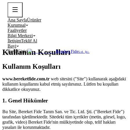
Ana Sayfa
Ürünler
Kurumsal
Faaliyetler
Bilgi Merkezi
İletişim
Teklif Al
Bayi
Kullanım Koşulları
Bayi Girişi
Bereket Fide
Ltd. Şti.
Kullanım Koşulları
www.bereketfide.com.tr
web sitesini ("Site") kullanarak aşağıdaki
kullanım koşullarını kabul etmiş sayılırsınız. Lütfen bu koşulları
dikkatlice okuyunuz.
1. Genel Hükümler
Bu Site, Bereket Fide Tarım San. ve Tic. Ltd. Şti. ("Bereket Fide")
tarafından işletilmektedir. Sitedeki tüm içerikler (metin, görsel, logo,
grafik, video) Bereket Fide'nin mülkiyetinde olup, telif hakları
yasaları ile korunmaktadır.