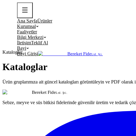
Ana Sayfa
Ürünler
Kurumsal
Faaliyetler
Bilgi Merkezi
İletişim
Teklif Al
Bayi
Kataloglar
Bayi Girişi
Bereket Fide
Ltd. Şti.
Kataloglar
Ürün gruplarımıza ait güncel katalogları görüntüleyin ve PDF olarak i
Bereket Fide
Ltd. Şti.
Sebze, meyve ve süs bitkisi fidelerinde güvenilir üretim ve tedarik çö