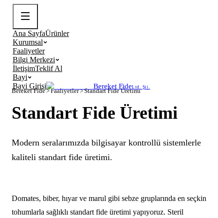
Ana Sayfa
Ürünler
Kurumsal
Faaliyetler
Bilgi Merkezi
İletişim
Teklif Al
Bayi
Bayi Girişi
Bereket Fide
Ltd. Şti.
Bereket Fide
>
Faaliyetler
>
Standart Fide Üretimi
Standart Fide Üretimi
Modern seralarımızda bilgisayar kontrollü sistemlerle
kaliteli standart fide üretimi.
Domates, biber, hıyar ve marul gibi sebze gruplarında en seçkin
tohumlarla sağlıklı standart fide üretimi yapıyoruz. Steril