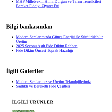
MHP Milletvekili Hilmi Durgun ve Tarım Temsilcileri
Bereket Fide’yi Ziyaret Etti
Bilgi bankasından
Modern Seralarımızda Güneş Enerjisi ile Sürdürülebilir
Üretim
2025 Sezonu Aşılı Fide Dikim Rehberi
Fide Dikim Öncesi Toprak Hazırlığı
İlgili Galeriler
Modern Seralarımız ve Üretim Teknolojilerimiz
Sağlıklı ve Bereketli Fide Çeşitleri
İLGILI ÜRÜNLER