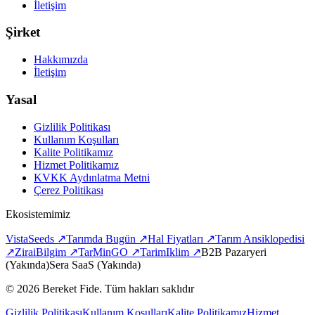
İletişim
Şirket
Hakkımızda
İletişim
Yasal
Gizlilik Politikası
Kullanım Koşulları
Kalite Politikamız
Hizmet Politikamız
KVKK Aydınlatma Metni
Çerez Politikası
Ekosistemimiz
VistaSeeds
↗
Tarımda Bugün
↗
Hal Fiyatları
↗
Tarım Ansiklopedisi
↗
ZiraiBilgim
↗
TarMinGO
↗
TarimIklim
↗
B2B Pazaryeri
(Yakında)
Sera SaaS
(Yakında)
©
2026
Bereket Fide
.
Tüm hakları saklıdır
Gizlilik Politikası
Kullanım Koşulları
Kalite Politikamız
Hizmet