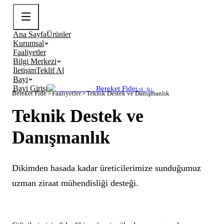
Ana Sayfa
Ürünler
Kurumsal
Faaliyetler
Bilgi Merkezi
İletişim
Teklif Al
Bayi
Bayi Girişi
Bereket Fide
Ltd. Şti.
Bereket Fide
>
Faaliyetler
>
Teknik Destek ve Danışmanlık
Teknik Destek ve
Danışmanlık
Dikimden hasada kadar üreticilerimize sunduğumuz
uzman ziraat mühendisliği desteği.