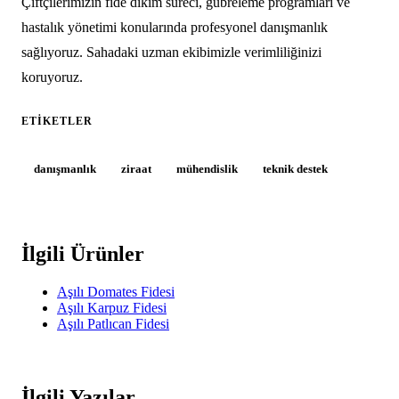
Çiftçilerimizin fide dikim süreci, gübreleme programları ve
hastalık yönetimi konularında profesyonel danışmanlık
sağlıyoruz. Sahadaki uzman ekibimizle verimliliğinizi
koruyoruz.
ETIKETLER
danışmanlık
ziraat
mühendislik
teknik destek
İlgili Ürünler
Aşılı Domates Fidesi
Aşılı Karpuz Fidesi
Aşılı Patlıcan Fidesi
İlgili Yazılar